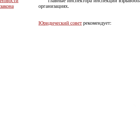
Новости
главные инспектора инспекции взрывоопас
закона
организациях.
Юридический совет
рекомендует: