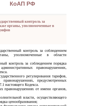
КоАП РФ
ударственный контроль за
акже органы, уполномоченные в
арифов
ударственный контроль за соблюдением
рганы, уполномоченные в области
й контроль за соблюдением порядка
 административных правонарушениях,
екса.
арственного регулирования тарифов,
 правонарушениях, предусмотренных
.7.1 настоящего Кодекса.
 правонарушениях от имени органов,
нительной власти, осуществляющего
ядка ценообразования;
 федерального органа исполнительной