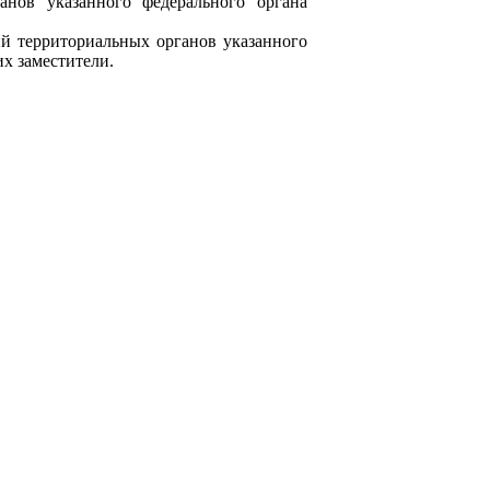
в указанного федерального органа
территориальных органов указанного
их заместители.