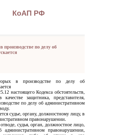
КоАП РФ
в производстве по делу об
скается
оторых в производстве по делу об
ается
2 настоящего Кодекса обстоятельств,
качестве защитника, представителя,
оизводстве по делу об административном
воду.
ся судье, органу, должностному лицу, в
инистративном правонарушении.
тводе, судья, орган, должностное лицо,
б административном правонарушении,