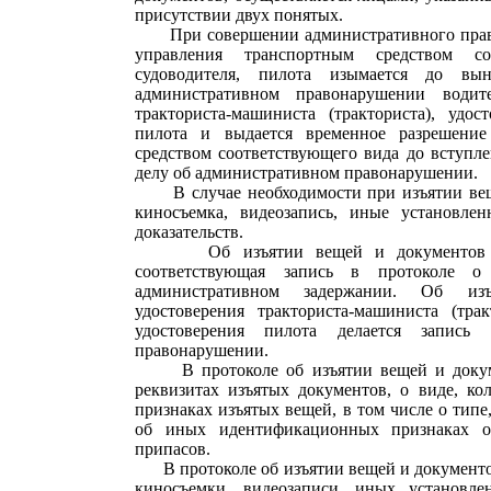
присутствии двух понятых.
При совершении административного право
управления транспортным средством со
судоводителя, пилота изымается до вы
административном правонарушении водител
тракториста-машиниста (тракториста), удос
пилота и выдается временное разрешение
средством соответствующего вида до вступл
делу об административном правонарушении.
В случае необходимости при изъятии веще
киносъемка, видеозапись, иные установле
доказательств.
Об изъятии вещей и документов сост
соответствующая запись в протоколе 
административном задержании. Об изъя
удостоверения тракториста-машиниста (трак
удостоверения пилота делается запись
правонарушении.
В протоколе об изъятии вещей и докумен
реквизитах изъятых документов, о виде, к
признаках изъятых вещей, в том числе о типе,
об иных идентификационных признаках о
припасов.
В протоколе об изъятии вещей и документов
киносъемки, видеозаписи, иных установле