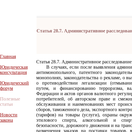
Статья 28.7. Административное расследова
Главная
Статья 28.7. Административное расследование
Юридическая
В случаях, если после выявления админис
консультация
антимонопольного, патентного законодатель
монополиях, законодательства о рекламе, о в
Юридический
о противодействии легализации (отмыван
форум
путем, и финансированию терроризма, вал
Федерации и актов органов валютного регулир
Полезные
потребителей, об авторском праве и смежн
статьи
обслуживания и наименованиях мест происх
сборов, таможенного дела, экспортного контр
Новости
(тарифов) на товары (услуги), охраны окру
закона
этилового спирта, алкогольной и спир
безопасности, дорожного движения и на транс
размещения заказов на поставки товаров, 