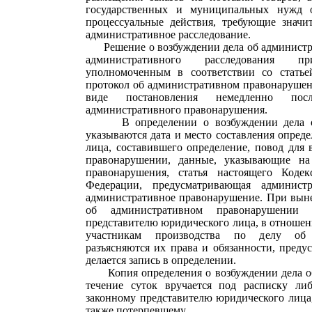
государственных и муниципальных нужд о
процессуальные действия, требующие значи
административное расследование.
Решение о возбуждении дела об администр
административного расследования п
уполномоченным в соответствии со статьей
протокол об административном правонарушени
виде постановления немедленно пос
административного правонарушения.
В определении о возбуждении дела об
указываются дата и место составления опред
лица, составившего определение, повод для
правонарушении, данные, указывающие на
правонарушения, статья настоящего Кодек
Федерации, предусматривающая администр
административное правонарушение. При выне
об административном правонарушении
представителю юридического лица, в отношен
участникам производства по делу об 
разъясняются их права и обязанности, пред
делается запись в определении.
Копия определения о возбуждении дела об
течение суток вручается под расписку ли
законному представителю юридического лица
также потерпевшему.