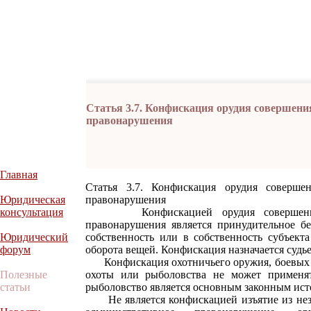
Статья 3.7. Конфискация орудия совершени
правонарушения
Главная
Статья 3.7. Конфискация орудия соверше
Юридическая
правонарушения
консультация
Конфискацией орудия совершения и
правонарушения является принудительное б
Юридический
собственность или в собственность субъект
форум
оборота вещей. Конфискация назначается судье
Конфискация охотничьего оружия, боевых п
Полезные
охоты или рыболовства не может применят
статьи
рыболовство является основным законным ист
Не является конфискацией изъятие из неза