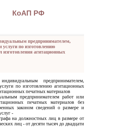
КоАП РФ
дивидуальным предпринимателем,
услуги по изготовлению
л изготовления агитационных
индивидуальным предпринимателем,
слуги по изготовлению агитационных
гитационных печатных материалов
ьным предпринимателем работ или
тационных печатных материалов без
ренных законом сведений о размере и
слуг -
фа на должностных лиц в размере от
еских лиц - от десяти тысяч до двадцати