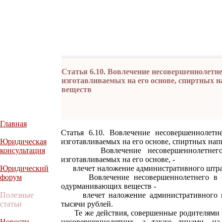
Статья 6.10. Вовлечение несовершеннолетне
изготавливаемых на его основе, спиртных
веществ
Главная
Статья 6.10. Вовлечение несовершеннолетн
Юридическая
изготавливаемых на его основе, спиртных на
консультация
Вовлечение несовершеннолетнего в 
изготавливаемых на его основе, -
Юридический
влечет наложение административного штрафа 
форум
Вовлечение несовершеннолетнего в уп
одурманивающих веществ -
Полезные
влечет наложение административного штр
статьи
тысячи рублей.
Те же действия, совершенные родителями 
Новости
несовершеннолетних, а также лицами, на