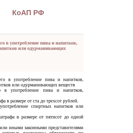
КоАП РФ
го в употребление пива и напитков,
 напитков или одурманивающих
его в употребление пива и напитков,
питков или одурманивающих веществ
употребление пива и напитков,
в размере от ста до трехсот рублей.
отребление спиртных напитков или
афа в размере от пятисот до одной
или иными законными представителями
 которых возложены обязанности по