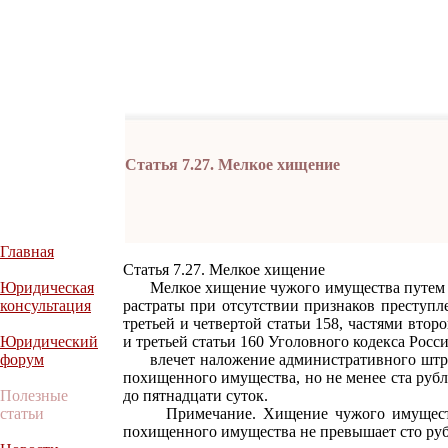
Статья 7.27. Мелкое хищение
Главная
Статья 7.27. Мелкое хищение
Юридическая
Мелкое хищение чужого имущества путем к
консультация
растраты при отсутствии признаков преступл
третьей и четвертой статьи 158, частями второ
Юридический
и третьей статьи 160 Уголовного кодекса Росс
форум
влечет наложение административного штраф
похищенного имущества, но не менее ста руб
Полезные
до пятнадцати суток.
статьи
Примечание. Хищение чужого имущества 
похищенного имущества не превышает сто руб