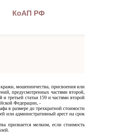
КоАП РФ
ражи, мошенничества, присвоения или
ений, предусмотренных частями второй,
й и третьей статьи 159 и частями второй
ийской Федерации, -
а в размере до трехкратной стоимости
лей или административный арест на срок
признается мелким, если стоимость
лей.