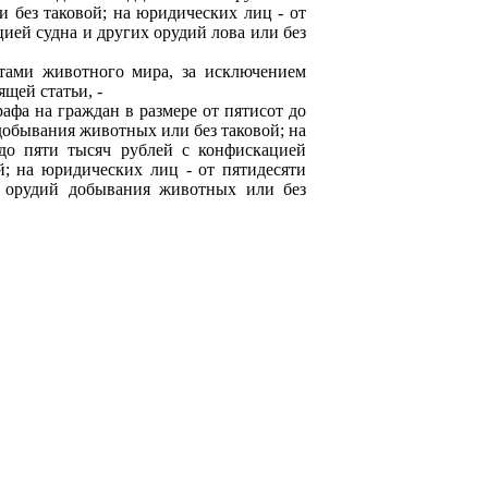
и без таковой; на юридических лиц - от
цией судна и других орудий лова или без
и животного мира, за исключением
ящей статьи, -
а на граждан в размере от пятисот до
добывания животных или без таковой; на
до пяти тысяч рублей с конфискацией
; на юридических лиц - от пятидесяти
й орудий добывания животных или без