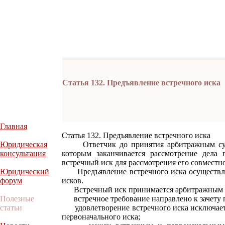
Статья 132. Предъявление встречного иска
Главная
Статья 132. Предъявление встречного иска
Юридическая
Ответчик до принятия арбитражным судом
консультация
которым заканчивается рассмотрение дела 
встречный иск для рассмотрения его совместн
Юридический
Предъявление встречного иска осуществля
форум
исков.
Встречный иск принимается арбитражным су
Полезные
встречное требование направлено к зачету п
статьи
удовлетворение встречного иска исключает 
первоначального иска;