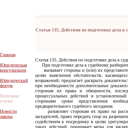
Статья 135. Действия по подготовке дела к 
Главная
Статья 135. Действия по подготовке дела к су
Юридическая
При подготовке дела к судебному разбирател
консультация
вызывает стороны и (или) их представител
целях выяснения обстоятельств, касающих
Юридический
возражений; предлагает раскрыть доказатель
форум
при необходимости дополнительные доказател
сторонам их права и обязанности, после
Полезные
процессуальных действий в установленный 
статьи
сторонами сроки представления необхо
предварительного судебного заседания;
Новости
разъясняет сторонам их право на рассмо
закона
заседателей, право передать спор на разрешени
содействием к посреднику в целях урегулир
таких действий, принимает меры для заклю