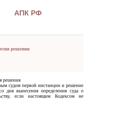
АПК РФ
нятия решения
ия решения
м судом первой инстанции и решение
о дня вынесения определения суда о
ьству, если настоящим Кодексом не