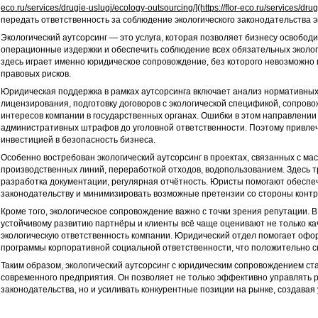
eco.ru/services/drugie-uslugi/ecology-outsourcing/](https://flor-eco.ru/services/dru
передать ответственность за соблюдение экологического законодательства э
Экологический аутсорсинг — это услуга, которая позволяет бизнесу освобод
операционные издержки и обеспечить соблюдение всех обязательных эколо
здесь играет именно юридическое сопровождение, без которого невозможно
правовых рисков.
Юридическая поддержка в рамках аутсорсинга включает анализ нормативных 
лицензирования, подготовку договоров с экологической спецификой, сопров
интересов компании в государственных органах. Ошибки в этом направлении 
административных штрафов до уголовной ответственности. Поэтому привле
инвестицией в безопасность бизнеса.
Особенно востребован экологический аутсорсинг в проектах, связанных с м
производственных линий, переработкой отходов, водопользованием. Здесь т
разработка документации, регулярная отчётность. Юристы помогают обеспеч
законодательству и минимизировать возможные претензии со стороны конт
Кроме того, экологическое сопровождение важно с точки зрения репутации. 
устойчивому развитию партнёры и клиенты всё чаще оценивают не только кач
экологическую ответственность компании. Юридический отдел помогает офор
программы корпоративной социальной ответственности, что положительно с
Таким образом, экологический аутсорсинг с юридическим сопровождением с
современного предприятия. Он позволяет не только эффективно управлять 
законодательства, но и усиливать конкурентные позиции на рынке, создавая 