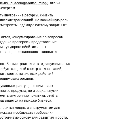
gie-uslugi/ecology-outsourcing/)
, чтобы
кспертам.
ить внутренние ресурсы, снизить
гических требований. Но важнейшую роль
 выстроить надёжную систему защиты от
актов, консультирование по вопросам
ождение проверок и представление
могут дорого обойтись — от
чение профессионалов становится
асштабным строительством, запуском новых
ребуется целый спектр согласований,
ить соответствие всех действий
ролирующих органов.
В условиях растущего внимания к
ество продукта, но и социальную и
мить внутренние политики, отчёты,
казывается на имидже бизнеса.
тановится мощным инструментом для
рисками и соблюдать требования
устойчивую основу для развития и роста.