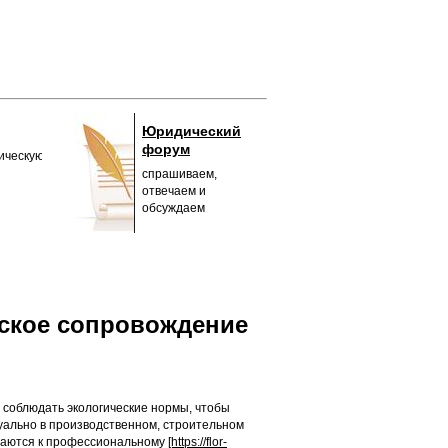
Юридический
форум
ическую
спрашиваем,
отвечаем и
обсуждаем
еское сопровождение
 соблюдать экологические нормы, чтобы
уально в производственном, строительном
ащаются к профессиональному
[https://flor-