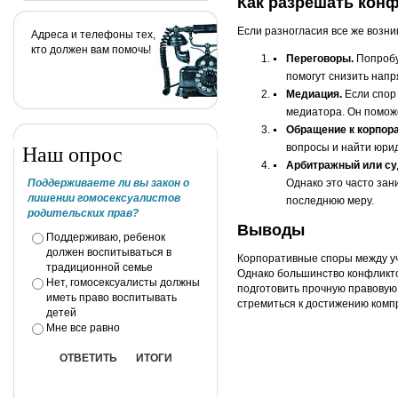
Как разрешать кон
Если разногласия все же возни
Адреса и телефоны тех,
кто должен вам помочь!
Переговоры.
Попробу
помогут снизить напр
Медиация.
Если спор 
медиатора. Он помож
Обращение к корпор
вопросы и найти юри
Наш опрос
Арбитражный или су
Однако это часто зан
Поддерживаете ли вы закон о
лишении гомосексуалистов
последнюю меру.
родительских прав?
Выводы
Поддерживаю, ребенок
должен воспитываться в
Корпоративные споры между уч
традиционной семье
Однако большинство конфликт
Нет, гомосексуалисты должны
подготовить прочную правовую 
иметь право воспитывать
стремиться к достижению комп
детей
Мне все равно