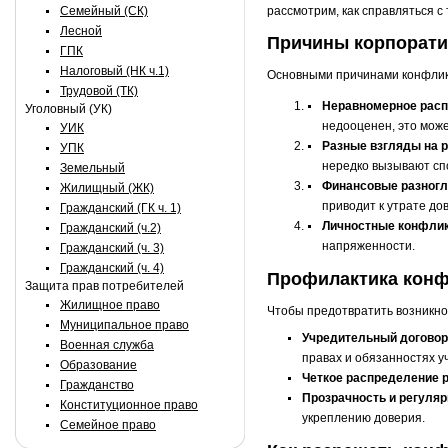
Семейный (СК)
рассмотрим, как справляться с
Лесной
Причины корпорати
ГПК
Налоговый (НК ч.1)
Основными причинами конфлик
Трудовой (ТК)
Неравномерное расп
Уголовный (УК)
недооценен, это може
УИК
Разные взгляды на р
УПК
нередко вызывают сп
Земельный
Финансовые разногл
Жилищный (ЖК)
приводит к утрате до
Гражданский (ГК ч. 1)
Личностные конфлик
Гражданский (ч.2)
напряженности.
Гражданский (ч. 3)
Гражданский (ч. 4)
Профилактика кон
Защита прав потребителей
Жилищное право
Чтобы предотвратить возникно
Муниципальное право
Учредительный договор 
Военная служба
правах и обязанностях 
Образование
Четкое распределение р
Гражданство
Прозрачность и регуляр
Конституционное право
укреплению доверия.
Семейное право