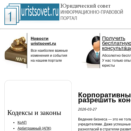
Получить
Новости
бесплатну
uristsovet.ru
консультац
Все наиболее важные
изменения и события
Абсолютно беспл
на нашем портале
У нас только оп
юристы
Корпоративные
разрешить ко
2026-03-27
Кодексы и законы
Ведение бизнеса — это не толь
КоАП
учредителями. Даже успешные 
Арбитражный (АПК)
разногласий в стратегии разви