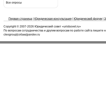
Все опросы
Первая страница
|
Юридическая консультация
|
Юридический форум
|
З
Copyright © 2007-
2026 Юридический совет «uristsovet.ru»
По вопросам сотрудничества и другим вопросам по работе сайта пишите н
cleogroup[собака]yandex.ru