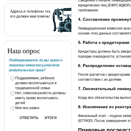
Сведения о начале ликвидации
юридических лиц (ЕФРСФДЮЛ). 
требования.
Адреса и телефоны тех,
кто должен вам помочь!
4. Составление промежу
Ликвидационная комиссия анал
основе этих данных составляе
5. Работа с кредиторами
Наш опрос
Кредиторы должны быть уведом
порядке очередности, установ
Поддерживаете ли вы закон о
лишении гомосексуалистов
6. Распределение остав
родительских прав?
После расчетов с кредиторами
Поддерживаю, ребенок
соответствии с их долями.
должен воспитываться в
традиционной семье
7. Окончательный ликви
Нет, гомосексуалисты должны
Когда все обязательства выпол
иметь право воспитывать
детей
8. Исключение из реестр
Мне все равно
Финальный этап – подача заяв
(ЕГРЮЛ). После завершения э
Правовые последст