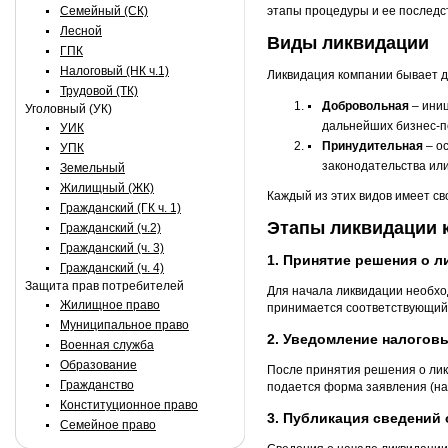
Семейный (СК)
этапы процедуры и ее последс
Лесной
Виды ликвидации
ГПК
Налоговый (НК ч.1)
Ликвидация компании бывает д
Трудовой (ТК)
Добровольная
– иниц
Уголовный (УК)
дальнейших бизнес-п
УИК
Принудительная
– о
УПК
законодательства или
Земельный
Жилищный (ЖК)
Каждый из этих видов имеет св
Гражданский (ГК ч. 1)
Этапы ликвидации 
Гражданский (ч.2)
Гражданский (ч. 3)
1. Принятие решения о 
Гражданский (ч. 4)
Защита прав потребителей
Для начала ликвидации необхо
Жилищное право
принимается соответствующий 
Муниципальное право
2. Уведомление налоговы
Военная служба
Образование
После принятия решения о ликв
Гражданство
подается форма заявления (на
Конституционное право
3. Публикация сведений
Семейное право