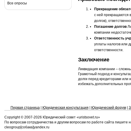
Все опросы
Прекращение обязат
с ней прекращаются в
долгов), ответственн
Погашение долгов
Ли
компании недостаточн
Ответственность уч
уплаты налогов или д
ответственности.
Заключение
Ликвидация компании – сложны
Грамотный подход и консультац
долги перед кредиторами или 
избежать дополнительных про
Первая страница
|
Юридическая консультация
|
Юридический форум
|
З
Copyright © 2007-
2026 Юридический совет «uristsovet.ru»
По вопросам сотрудничества и другим вопросам по работе сайта пишите н
cleogroup[собака]yandex.ru