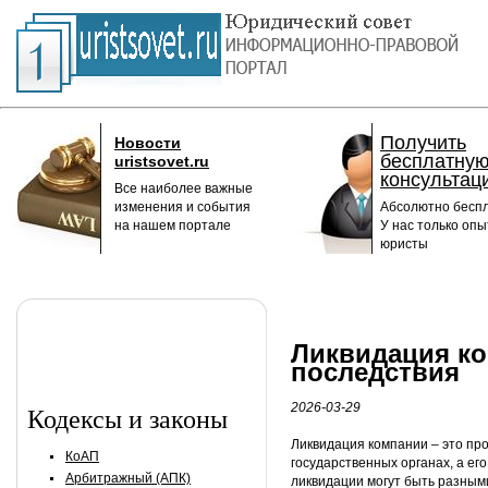
Получить
Новости
бесплатну
uristsovet.ru
консультац
Все наиболее важные
изменения и события
Абсолютно беспл
на нашем портале
У нас только оп
юристы
Ликвидация ко
последствия
2026-03-29
Кодексы и законы
Ликвидация компании – это пр
КоАП
государственных органах, а ег
Арбитражный (АПК)
ликвидации могут быть разным