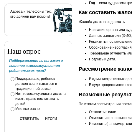
Год
– если суд рассматри
Адреса и телефоны тех,
Как составить жало
кто должен вам помочь!
Жалоба должна содержать:
Название органа или суда
Данные заявителя (ФИО, 
Реквизиты постановления
Обоснование несогласия 
Наш опрос
Требование отменить ил
Подпись и дата.
Поддерживаете ли вы закон о
лишении гомосексуалистов
Рассмотрение жал
родительских прав?
Поддерживаю, ребенок
В административных орг
должен воспитываться в
В суде процесс может за
традиционной семье
Нет, гомосексуалисты должны
Возможные резуль
иметь право воспитывать
детей
По итогам рассмотрения поста
Мне все равно
Оставить в силе.
Отменить полностью или 
Изменить (например, сн