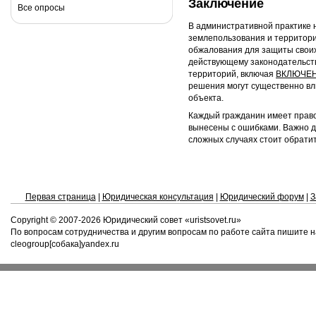
Заключение
Все опросы
В административной практике 
землепользования и территори
обжалования для защиты свои
действующему законодательств
территорий, включая
ВКЛЮЧЕН
решения могут существенно вл
объекта.
Каждый гражданин имеет право
вынесены с ошибками. Важно д
сложных случаях стоит обратит
Первая страница
|
Юридическая консультация
|
Юридический форум
|
З
Copyright © 2007-
2026 Юридический совет «uristsovet.ru»
По вопросам сотрудничества и другим вопросам по работе сайта пишите н
cleogroup[собака]yandex.ru