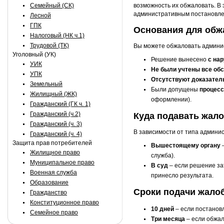
Семейный (СК)
возможность их обжаловать. В 
административным постановле
Лесной
ГПК
Основания для обж
Налоговый (НК ч.1)
Трудовой (ТК)
Вы можете обжаловать админис
Уголовный (УК)
Решение вынесено
с на
УИК
Не были учтены все об
УПК
Отсутствуют доказател
Земельный
Были допущены
процес
Жилищный (ЖК)
оформлении).
Гражданский (ГК ч. 1)
Гражданский (ч.2)
Куда подавать жал
Гражданский (ч. 3)
В зависимости от типа админи
Гражданский (ч. 4)
Защита прав потребителей
Вышестоящему органу
–
Жилищное право
служба).
Муниципальное право
В суд
– если решение за
Военная служба
принесло результата.
Образование
Сроки подачи жало
Гражданство
Конституционное право
10 дней
– если постанов
Семейное право
Три месяца
– если обжал