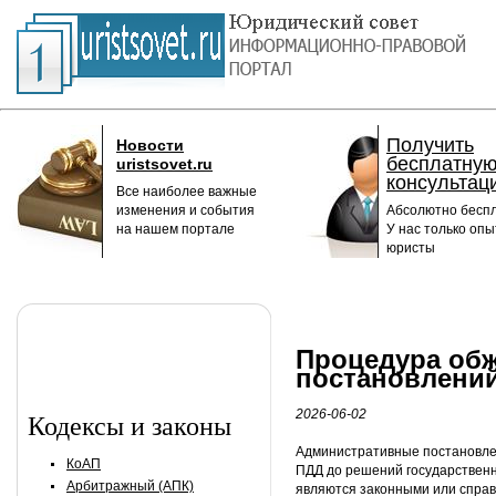
Получить
Новости
бесплатну
uristsovet.ru
консультац
Все наиболее важные
изменения и события
Абсолютно беспл
на нашем портале
У нас только оп
юристы
Процедура об
постановлени
2026-06-02
Кодексы и законы
Административные постановлен
КоАП
ПДД до решений государственн
Арбитражный (АПК)
являются законными или справ